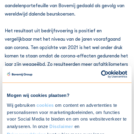
aandelenportefeuille van Bovemij gedaald als gevolg van
wereldwijd dalende beurskoersen.
Het resultaat uit bedrijfsvoering is positief en
vergelijkbaar met het niveau van de jaren voorafgaand
aan corona. Ten opzichte van 2021 is het wel onder druk
komen te staan omdat de corona-effecten gedurende het
jaar zijn weggeëbd. Zo resulteerden meer asfaltkilometers
in meer schades, waarvan de herstelkosten door de hoge
inflatie ook duurder zijn geworden. Verder was er
afgelopen jaar een toename van het aantal
Mogen wij cookies plaatsen?
fietsdiefstallen in Nederland, met name van elektrische
Wij gebruiken
cookies
om content en advertenties te
fietsen. Dit leidde tot een grotere aanspraak op de
personaliseren voor marketingdoeleinden, om functies
afgesloten verzekeringen. Bovemij heeft de combined
voor Social Media te bieden en om ons websiteverkeer te
ratio over 2022 met 90% niettemin op een gezond niveau
analyseren. In onze
Disclaimer
en
weten te houden, mede dankzij hogere inkomsten uit