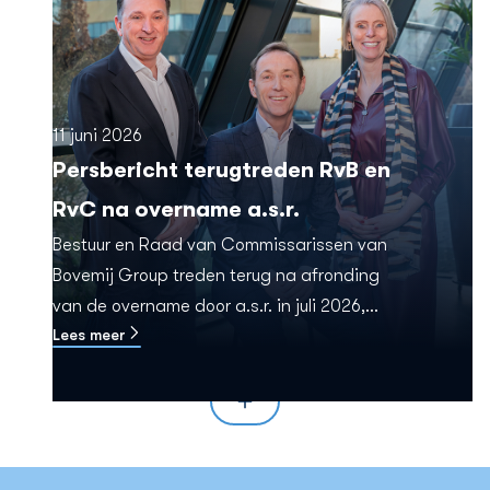
11 juni 2026
Persbericht terugtreden RvB en
RvC na overname a.s.r.
Bestuur en Raad van Commissarissen van
Bovemij Group treden terug na afronding
van de overname door a.s.r. in juli 2026,
Lees meer
onder voorbehoud van goedkeuring door
DNB.