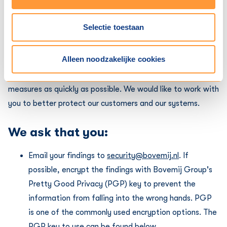
Report it to us.
At Bovemij Group we consider the security of our systems
Selectie toestaan
very important. Despite our care for the security of our
systems, it may happen that there is a vulnerability.
Alleen noodzakelijke cookies
If you have found a weakness in one of our systems,
please report it so that we can take the necessary
measures as quickly as possible. We would like to work with
you to better protect our customers and our systems.
We ask that you:
Email your findings to
security@bovemij.nl
. If
possible, encrypt the findings with Bovemij Group's
Pretty Good Privacy (PGP) key to prevent the
information from falling into the wrong hands. PGP
is one of the commonly used encryption options. The
PGP key to use can be found below.