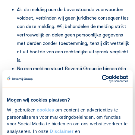
Als de melding aan de bovenstaande voorwaarden
voldoet, verbinden wij geen juridische consequenties
aan deze melding. Wij behandelen de melding strikt
vertrouwelijk en delen geen persoonlijke gegevens
met derden zonder toestemming, tenzij dit wettelijk
of uit hoofde van een rechterlijke uitspraak verplicht
is.
Na een melding stuurt Bovemij Group je binnen één
werkdag een ontvangstbevestiging.
Bovemij Group reageert binnen vijf werkdagen op
een melding met de beoordeling van de melding en
Mogen wij cookies plaatsen?
een verwachte datum voor een oplossing.
Wij gebruiken
cookies
om content en advertenties te
Wij houden je van de voortgang op de hoogte. Wij
personaliseren voor marketingdoeleinden, om functies
lossen het geconstateerde beveiligingsprobleem in
voor Social Media te bieden en om ons websiteverkeer te
een systeem binnen een redelijke termijn op. In
analyseren. In onze
Disclaimer
en