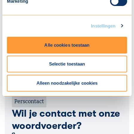
Marketing
Instellingen
Alle cookies toestaan
Selectie toestaan
Alleen noodzakelijke cookies
Brenda
Manager Communicatie
Gerritsen
Bovemij Group
Perscontact
Wil je contact met onze
woordvoerder?