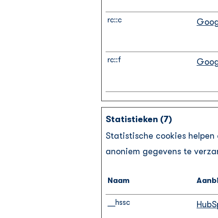
rc::c
Goog
rc::f
Goog
Statistieken (7)
Statistische cookies helpen
anoniem gegevens te verzam
Naam
Aanb
__hssc
HubS