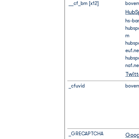
__cf_bm [x12]
bovem
HubS
hs-ba
hubsp
m
hubsp
eu1.ne
hubsp
na1.ne
Twitt
_cfuvid
bovem
_GRECAPTCHA
Goog