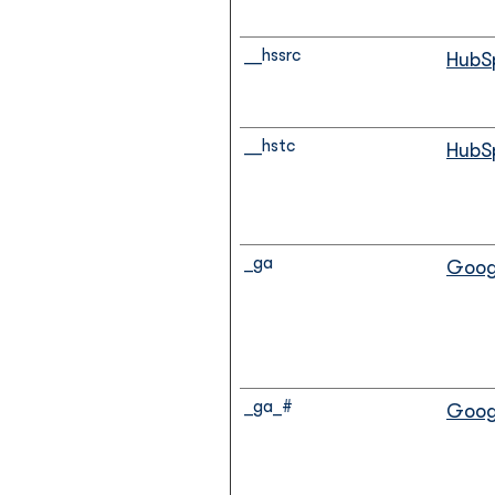
__hssrc
HubS
__hstc
HubS
_ga
Goog
_ga_#
Goog