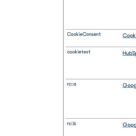
CookieConsent
Cook
cookietest
HubS
rc::a
Goog
rc::b
Goog