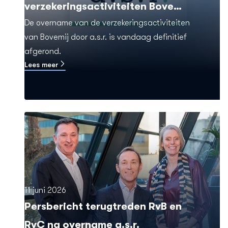
verzekeringsactiviteiten Bovemij
De overname van de verzekeringsactiviteiten
af
van Bovemij door a.s.r. is vandaag definitief
afgerond.
Lees meer
11 juni 2026
Persbericht terugtreden RvB en
RvC na overname a.s.r.