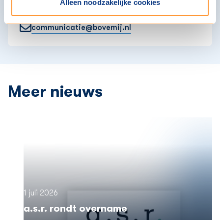
Alleen noodzakelijke cookies
+31610833745
communicatie@bovemij.nl
Meer nieuws
1 juli 2026
a.s.r. rondt overname