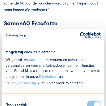
komende 60 jaar de branche vooruit kunnen helpen. Laat
maar komen die toekomst!’
Samen60 Estafette
Bovemij organiseert in 2023 meerdere activiteiten om
e
haar 60
verjaardag met stakeholders te vieren. Want we
worden samen 60! Zo vindt komende zondag Mobiland
plaats, waar medewerkers en hun naasten worden
Mogen wij cookies plaatsen?
getrakteerd op een dag lang vertier. Stond het klantevent
Wij gebruiken
cookies
om content en advertenties te
Mobifest in het teken van ons 60-jarig bestaan. Publiceert
personaliseren voor marketingdoeleinden, om functies
het op
haar jubileumsite
en socials een reeks van 60
voor Social Media te bieden en om ons websiteverkeer te
analyseren. In onze
Disclaimer
en
portretten van mensen met 60 perspectieven op
Privacyverklaring
kunt u hier meer over lezen.
mobiliteit. En is vandaag de finish van de Samen60
Estafette, waarbij zes klanten een symbolische rit maken
van onze oprichtingsplaats Scheveningen naar Nijmegen.
Toestemmingsselectie
Noodzakelijk