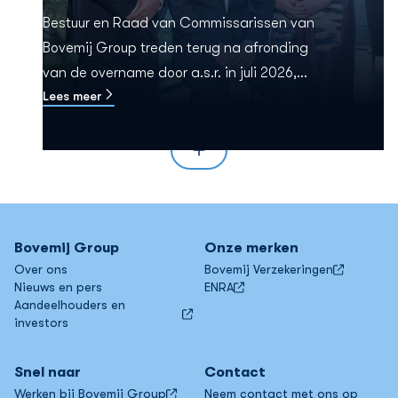
Bestuur en Raad van Commissarissen van
Bovemij Group treden terug na afronding
van de overname door a.s.r. in juli 2026,
Lees meer
onder voorbehoud van goedkeuring door
DNB.
Bovemij Group
Onze merken
Over ons
Bovemij Verzekeringen
Nieuws en pers
ENRA
Aandeelhouders en
investors
9 april 2026
Snel naar
Contact
Persbericht jaarcijfers 2025
Werken bij Bovemij Group
Neem contact met ons op